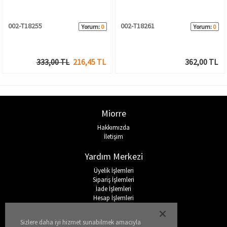
002-T18255
002-T18261
Yorum:
0
Yorum:
0
333,00 TL
216,45 TL
362,00 TL
Miorre
Hakkımızda
İletişim
Yardım Merkezi
Üyelik İşlemleri
Sipariş İşlemleri
İade İşlemleri
Hesap İşlemleri
Sıkça Sorulan Sorular
Sizlere daha iyi hizmet sunabilmek amacıyla
Sosyal Medya