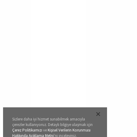
Sizlere daha iyi hizmet sunabilmek amacıyla
çerezler kullanıyoruz. Detaylı bilgiye ulaşmak için
Çerez Politikamızı
ve
Kişisel Verilerin Korunması
Hakkında Açıklama Metni
'ni inceleyiniz.