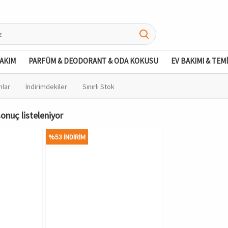
BAKIM
PARFÜM & DEODORANT & ODA KOKUSU
EV BAKIMI & TEM
nlar
İndirimdekiler
Sınırlı Stok
onuç listeleniyor
%53 İNDİRİM