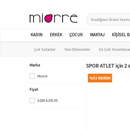
KADIN
ERKEK
ÇOCUK
MAKYAJ
KİŞİSEL 
Çok Satanlar
Yeni Eklenenler
En Çok Yorumlana
Marka
SPOR ATLET için 2 s
Miorre
%53 İNDİRİM
Fiyat
₺200-₺299.99