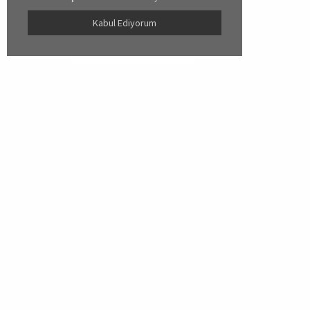
Kabul Ediyorum
Miorre
Yardım
Hakkımızda
Üyelik İşl
İletişim
Sipariş İşl
İade İşlem
Hesap İşle
Sıkça Sor