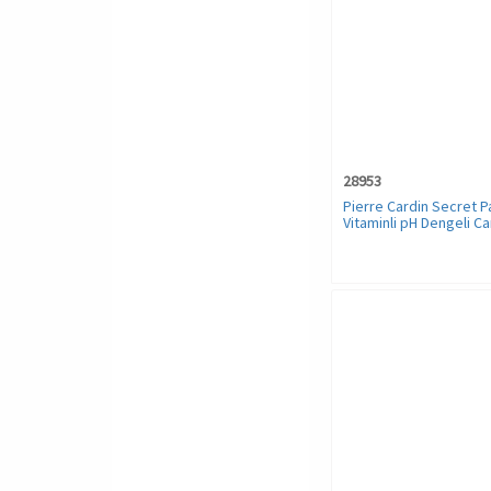
28953
Pierre Cardin Secret P
Vitaminli pH Dengeli Ca
Duş Jeli - 400 ML