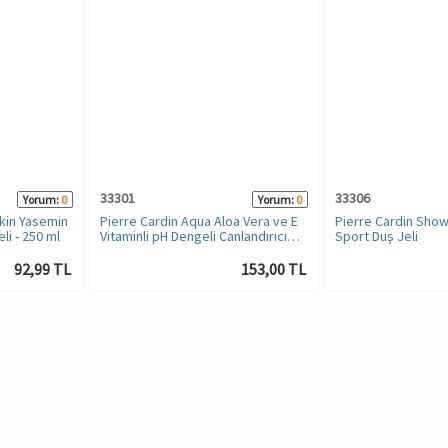
33301
33306
Yorum:
0
Yorum:
0
Skin Yasemin
Pierre Cardin Aqua Aloa Vera ve E
Pierre Cardin Show
li - 250 ml
Vitaminli pH Dengeli Canlandırıcı
Sport Duş Jeli
Duş Jeli - 300 ML
92,99 TL
153,00 TL