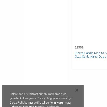
28969
Pierre Cardin Kind to 
Özlü Canlandırıcı Duş Je
Sizlere daha iyi hizmet sunabilmek amacıyla
çerezler kullanıyoruz. Detaylı bilgiye ulaşmak için
Çerez Politikamızı
ve
Kişisel Verilerin Korunması
Hakkında Açıklama Metni
'ni inceleyiniz.