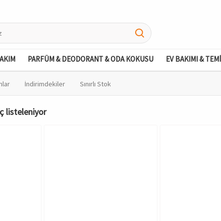
BAKIM
PARFÜM & DEODORANT & ODA KOKUSU
EV BAKIMI & TEM
nlar
İndirimdekiler
Sınırlı Stok
ç listeleniyor