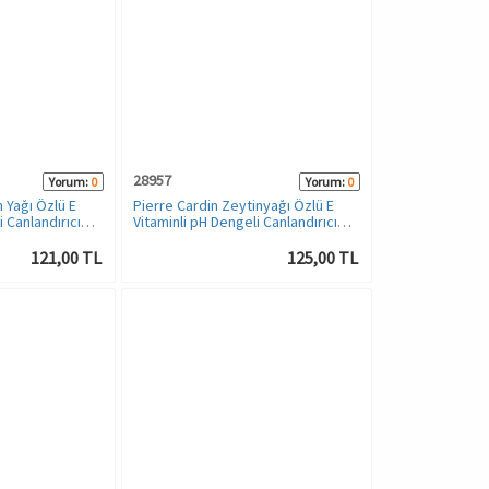
28957
Yorum:
0
Yorum:
0
 Yağı Özlü E
Pierre Cardin Zeytinyağı Özlü E
i Canlandırıcı
Vitaminli pH Dengeli Canlandırıcı
Duş Jeli - 400 ML
121,00 TL
125,00 TL