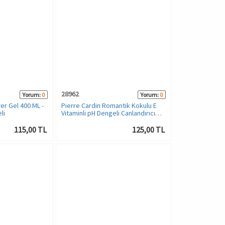
28962
Yorum:
0
Yorum:
0
er Gel 400 ML -
Pierre Cardin Romantik Kokulu E
li
Vitaminli pH Dengeli Canlandırıcı
Duş Jeli - 250 ML
115,00 TL
125,00 TL