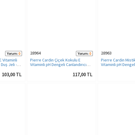
28964
28963
Yorum:
0
Yorum:
0
E Vitaminli
Pierre Cardin Çiçek Kokulu E
Pierre Cardin Misti
Duş Jeli -
Vitaminli pH Dengeli Canlandırıcı
Vitaminli pH Dengel
Duş Jeli - 250 ML
Duş Jeli - 250 ML
103,00 TL
117,00 TL