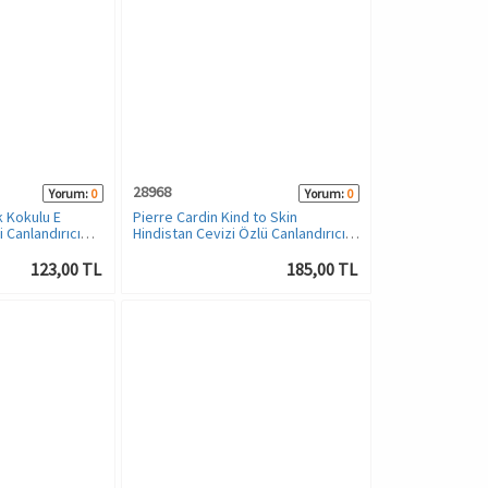
28968
Yorum:
0
Yorum:
0
k Kokulu E
Pierre Cardin Kind to Skin
i Canlandırıcı
Hindistan Cevizi Özlü Canlandırıcı
Duş Jeli - 250 ml
123,00 TL
185,00 TL