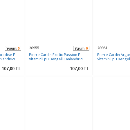
28955
28961
Yorum:
0
Yorum:
0
aradise E
Pierre Cardin Exotic Passion E
Pierre Cardin Argan
nlandırıcı
Vitaminli pH Dengeli Canlandırıcı
Vitaminli pH Dengel
Duş Jeli - 400 ML
Duş Jeli - 400 ML
107,00 TL
107,00 TL