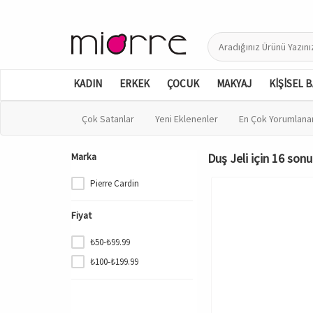
KADIN
ERKEK
ÇOCUK
MAKYAJ
KİŞİSEL 
Çok Satanlar
Yeni Eklenenler
En Çok Yorumlana
Marka
Duş Jeli için 16 sonu
Pierre Cardin
Fiyat
₺50-₺99.99
₺100-₺199.99