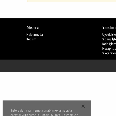
Miorre
Yardım
Hakkımızda
Üyelik İşl
İletişim
Sipariş İşl
İade İşlem
Hesap İşle
Sıkça Sor
Sizlere daha iyi hizmet sunabilmek amacıyla
çerezler kullanıyoruz. Detaylı bilgiye ulaşmak için