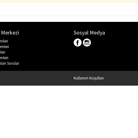
 Merkezi
Sosyal Medya
emleri
emleri
leri
mleri
ulan Sorular
Kullanım Koşulları