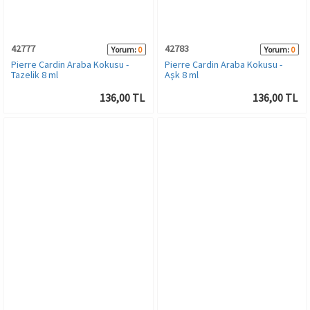
Bronzer
İç Çamaşırı Takımı
42777
42783
Yorum:
0
Yorum:
0
Makyaj Sabitleyici
Yün ve Termal Giyim
Pierre Cardin Araba Kokusu -
Pierre Cardin Araba Kokusu -
Tazelik 8 ml
Aşk 8 ml
Çorap
136,00 TL
136,00 TL
Kadın Giyim
Spor & Outdoor
Kadın Plaj Giyim