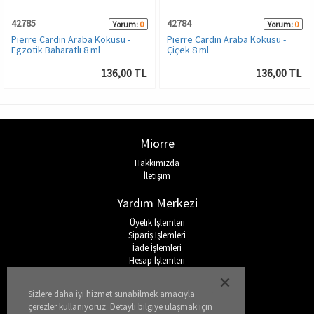
42785
42784
Yorum:
0
Yorum:
0
Pierre Cardin Araba Kokusu -
Pierre Cardin Araba Kokusu -
Egzotik Baharatlı 8 ml
Çiçek 8 ml
136,00 TL
136,00 TL
Miorre
Hakkımızda
İletişim
Yardım Merkezi
Üyelik İşlemleri
Sipariş İşlemleri
İade İşlemleri
Hesap İşlemleri
Sıkça Sorulan Sorular
Sizlere daha iyi hizmet sunabilmek amacıyla
Sosyal Medya
çerezler kullanıyoruz. Detaylı bilgiye ulaşmak için