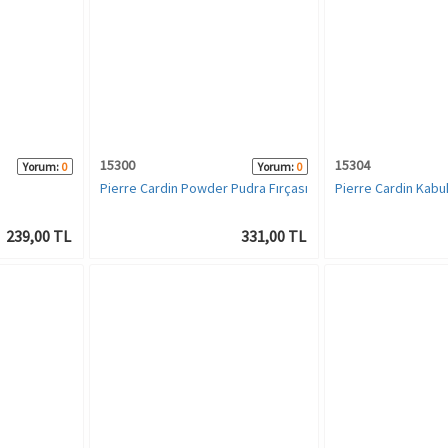
15300
15304
Yorum:
0
Yorum:
0
Pierre Cardin Powder Pudra Fırçası
Pierre Cardin Kabuk
239,00 TL
331,00 TL