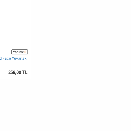
Yorum:
0
d Face Yuvarlak
258,00 TL