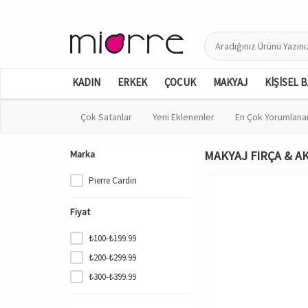
KADIN
ERKEK
ÇOCUK
MAKYAJ
KİŞİSEL 
Çok Satanlar
Yeni Eklenenler
En Çok Yorumlana
Marka
MAKYAJ FIRÇA & AKS
Pierre Cardin
Fiyat
₺100-₺199.99
₺200-₺299.99
₺300-₺399.99