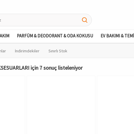
BAKIM
PARFÜM & DEODORANT & ODA KOKUSU
EV BAKIMI & TEM
nlar
İndirimdekiler
Sınırlı Stok
ESUARLARI için 7 sonuç listeleniyor