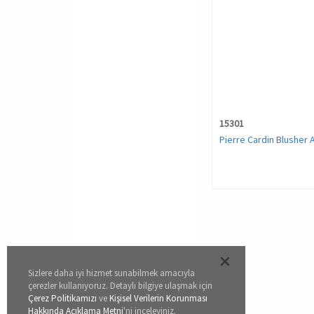
15301
Pierre Cardin Blusher Al
Sizlere daha iyi hizmet sunabilmek amacıyla
çerezler kullanıyoruz. Detaylı bilgiye ulaşmak için
Çerez Politikamızı
ve
Kişisel Verilerin Korunması
Hakkında Açıklama Metni
'ni inceleyiniz.