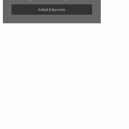
Kabul Ediyorum
Miorre
Yardım
Hakkımızda
Üyelik İşl
İletişim
Sipariş İşl
İade İşlem
Hesap İşle
Sıkça Sor