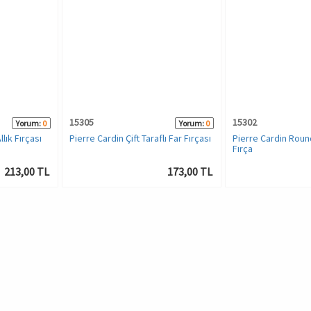
15305
15302
Yorum:
0
Yorum:
0
lık Fırçası
Pierre Cardin Çift Taraflı Far Fırçası
Pierre Cardin Roun
Fırça
213,00 TL
173,00 TL